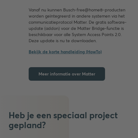
Vanaf nu kunnen Busch-free@home®-producten
worden geïntegreerd in andere systemen via het
communicatieprotocol Matter. De gratis software-
update (addon) voor de Matter Bridge-functie is
beschikbaar voor alle System Access Points 2.0.
Deze update is nu te downloaden.
Bekijk de korte handleiding (HowTo)
Meer informatie over Matter
Kleurtrends
Duik
Heb je een speciaal project
in
een
gepland?
wereld
vol