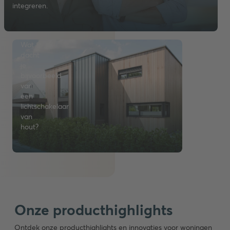
bouwstof
integreren.
verwerkt
kan
worden.
Wat
dacht
je
bijvoorbeeld
van
een
lichtschakelaar
van
hout?
Onze producthighlights
Ontdek onze producthighlights en innovaties voor woningen