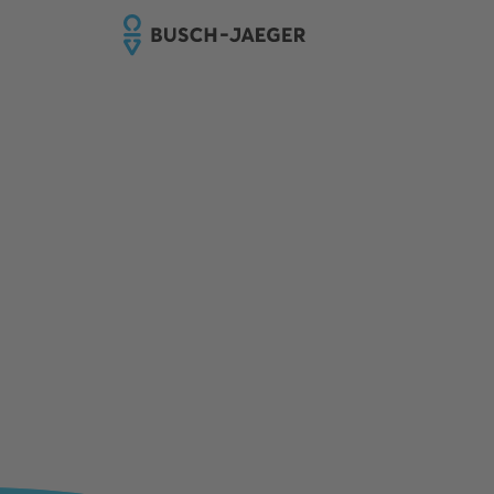
GRATIS INNOVATIEBOX
Ontdek de nieuwste
innovaties van Busch-
Jaeger!