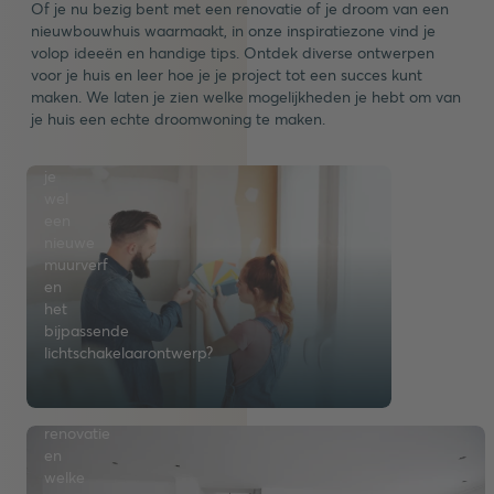
kleur
Of je nu bezig bent met een renovatie of je droom van een
en
nieuwbouwhuis waarmaakt, in onze inspiratiezone vind je
ontdek
Handige
volop ideeën en handige tips. Ontdek diverse ontwerpen
de
tips
voor je huis en leer hoe je je project tot een succes kunt
nieuwste
maken. We laten je zien welke mogelijkheden je hebt om van
voor
kleurtrends.
je huis een echte droomwoning te maken.
je
Misschien
renovatie
vind
je
Wij
wel
laten
een
je
nieuwe
Toegankelijke
zien
muurverf
elektrotechniek
waar
en
je
het
Vandaag
op
bijpassende
al
moet
lichtschakelaarontwerp?
aan
letten
morgen
bij
denken
een
Bouwen
-
renovatie
met
en
en
hout
met
welke
toegankelijke