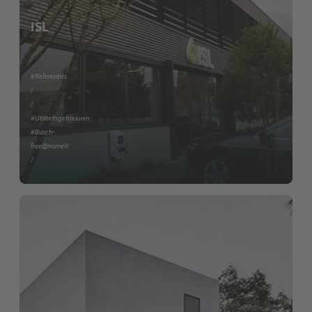
ISL
#Referenties
/
/
#Utiliteitsgebouwen
#Busch-
free@home®
/