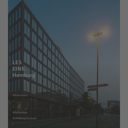
LES
EINS,
Hamburg
#Referenties
/
/
#Referenties
#Utiliteitsgebouwen
/