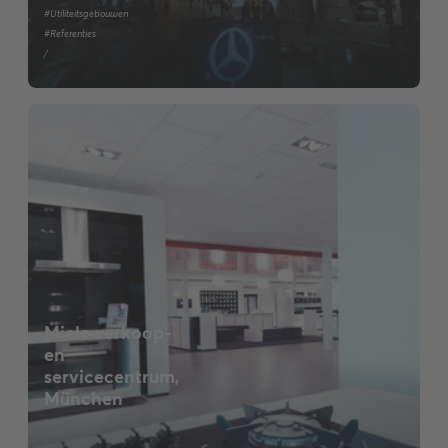
#Utiliteitsgebouwen
#Referenties
/
Miele verkoop-
en
servicecentrum,
München