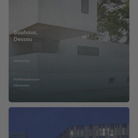
Bauhaus,
Dessau
#Referenties
/
/
#Utiliteitsgebouwen
#Referenties
/