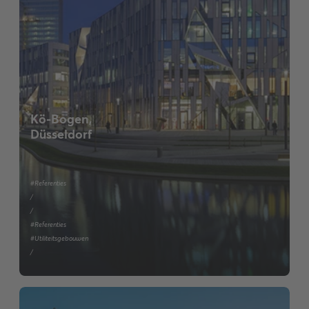
Kö-Bogen,
Düsseldorf
#Referenties
/
/
#Referenties
#Utiliteitsgebouwen
/