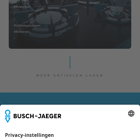
#Referenties
/
/
#Utiliteitsgebouwen
#Referenties
/
MEER ARTIKELEN LADEN
VOLG ONS OOK VIA