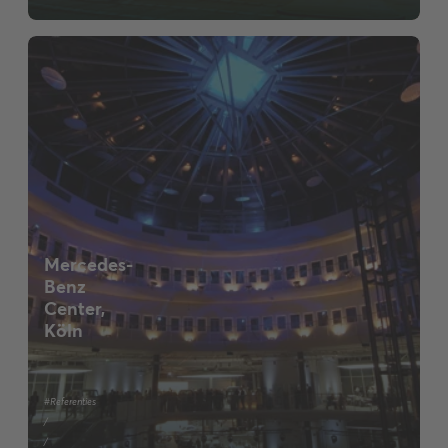
Mercedes-
Benz
Center,
Köln
#Referenties
/
/