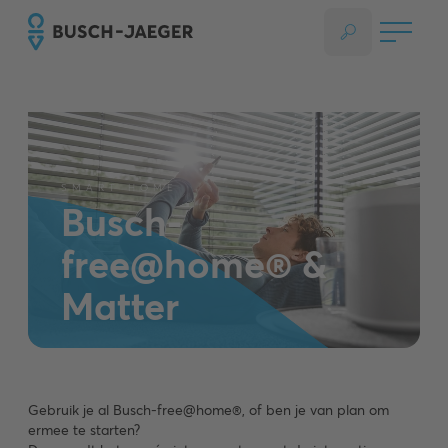
SMART HOME
Busch-
free@home® &
Matter
Gebruik je al Busch-free@home®, of ben je van plan om
ermee te starten?