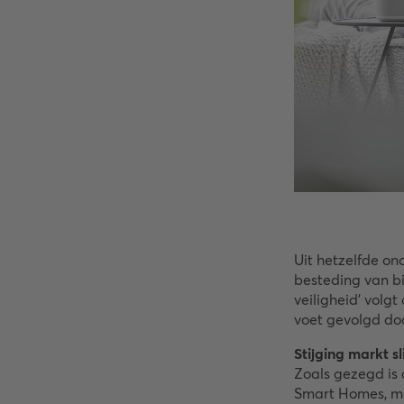
Uit hetzelfde on
besteding van bi
veiligheid’ volg
voet gevolgd doo
Stijging markt 
Zoals gezegd is 
Smart Homes, me