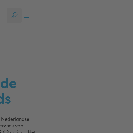
OPEN HET GEDEELTE VOOR TAALKEUZE, HUIDIGE TAAL - NEDERLANDS
 de
ds
e Nederlandse
derzoek van
6,3 miljard. Het