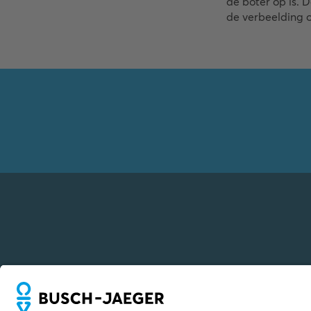
de boter op is. 
de verbeelding 