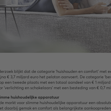
derzoek blijkt dat de categorie ‘huishouden en comfort’ met e
jna € 3,7 miljard euro het peloton aanvoert. De categorie ‘bev
t op een tweede plaats met een totaal aandeel van € 1 miljar
r ‘verlichting en schakelaars’ met een besteding van € 0,7 mi
slimme huishoudelijke apparatuur
de markt voor slimme huishoudelijke apparatuur een absolute
t daarbij gemak en comfort als belangrijkste aankoopreden