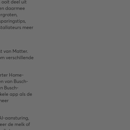
oit deel uit
 en daarmee
ergroten,
paringstips,
stallateurs meer
t van Matter.
om verschillende
arter Home-
en van Busch-
in Busch-
kele app als de
meer
AI-aansturing,
eer de melk of