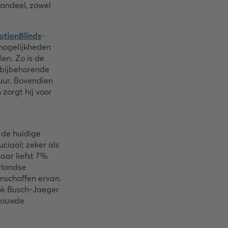
aandeel, zowel
otionBlinds
-
mogelijkheden
len. Zo is de
 bijbehorende
ur. Bovendien
zorgt hij voor
 de huidige
ciaal; zeker als
aar liefst 7%
rlandse
nschaffen ervan.
ok Busch-Jaeger
bouwde