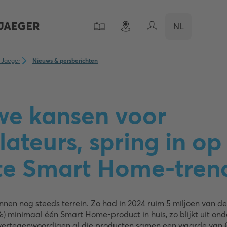
NL
-Jaeger
Nieuws & persberichten
we kansen voor
llateurs, spring in op
te Smart Home-tren
nen nog steeds terrein. Zo had in 2024 ruim 5 miljoen van d
) minimaal één Smart Home-product in huis, zo blijkt uit on
 vertegenwoordigen al die producten samen een waarde van € 