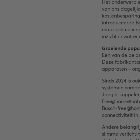
Het onderwerp e
van ons dagelij
kostenbesparing 
introduceerde Bu
maar ook concre
inzicht in wat er 
Groeiende popul
Een van de bela
Deze fabrikanton
apparaten – ong
Sinds 2024 is o
systemen compat
Jaeger koppelen
free@home® integ
Busch-free@home
connectiviteit i
Andere belangrij
slimme verlichti