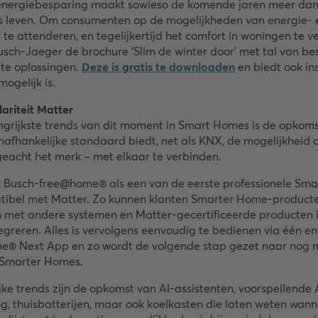
nergiebesparing maakt sowieso de komende jaren meer dan o
ks leven. Om consumenten op de mogelijkheden van energie-
te attenderen, en tegelijkertijd het comfort in woningen te v
sch-Jaeger de brochure ‘Slim de winter door’ met tal van bes
te oplossingen.
Deze is gratis te downloaden
en biedt ook in
mogelijk is.
ariteit Matter
ngrijkste trends van dit moment in Smart Homes is de opkoms
afhankelijke standaard biedt, net als KNX, de mogelijkheid 
eacht het merk – met elkaar te verbinden.
ok Busch-free@home® als een van de eerste professionele Sm
ibel met Matter. Zo kunnen klanten Smarter Home-product
 met andere systemen en Matter-gecertificeerde producten 
reren. Alles is vervolgens eenvoudig te bedienen via één en
® Next App en zo wordt de volgende stap gezet naar nog 
n Smarter Homes.
ke trends zijn de opkomst van AI-assistenten, voorspellende 
ng, thuisbatterijen, maar ook koelkasten die laten weten wann