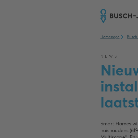
Homepage
Busch
NEWS
Nieu
insta
laats
Smart Homes win
huishoudens (61%
Multiscope*. En