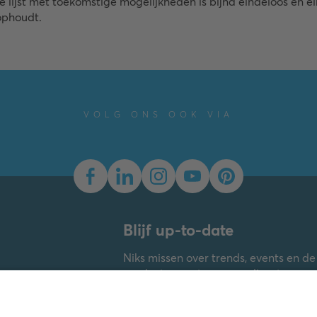
De lijst met toekomstige mogelijkheden is bijna eindeloos en e
ophoudt.
VOLG ONS OOK VIA
Blijf up-to-date
Niks missen over trends, events en d
producten, systemen en diensten va
Laat dan nu je gegevens achter en 
tweemaandelijks Building Update of