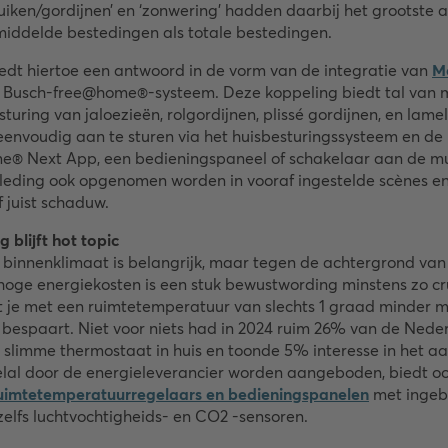
luiken/gordijnen’ en ‘zonwering’ hadden daarbij het grootste 
iddelde bestedingen als totale bestedingen.
edt hiertoe een antwoord in de vorm van de integratie van
M
t Busch-free@home®-systeem. Deze koppeling biedt tal van 
uring van jaloezieën, rolgordijnen, plissé gordijnen, en lamel
envoudig aan te sturen via het huisbesturingssysteem en de
® Next App, een bedieningspaneel of schakelaar aan de mu
eding ook opgenomen worden in vooraf ingestelde scènes en 
 juist schaduw.
 blijft hot topic
 binnenklimaat is belangrijk, maar tegen de achtergrond van
 hoge energiekosten is een stuk bewustwording minstens zo cru
t je met een ruimtetemperatuur van slechts 1 graad minder m
 bespaart. Niet voor niets had in 2024 ruim 26% van de Nede
slimme thermostaat in huis en toonde 5% interesse in het aa
lal door de energieleverancier worden aangeboden, biedt o
uimtetemperatuurregelaars en bedieningspanelen
met inge
elfs luchtvochtigheids- en CO2 -sensoren.