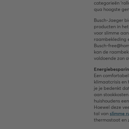
categorieën ‘rol
qua hoogste gem
Busch-Jaeger bi
producten in he
voor slimme aanst
raambekleding e
Busch-free@home
kan de raambekl
voldoende zon of
Energiebesparing
Een comfortabel
klimaatcrisis en
je je bedenkt da
aan stookkosten
huishoudens een 
Hoewel deze vee
tal van
slimme r
thermostaat en z