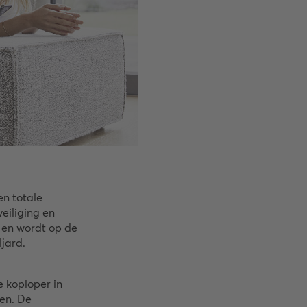
en totale
eiliging en
d en wordt op de
ljard.
 koploper in
en. De