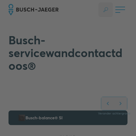
Busch-
servicewandcontactd
oos®
Verander achtergrond
Busch-balance® SI