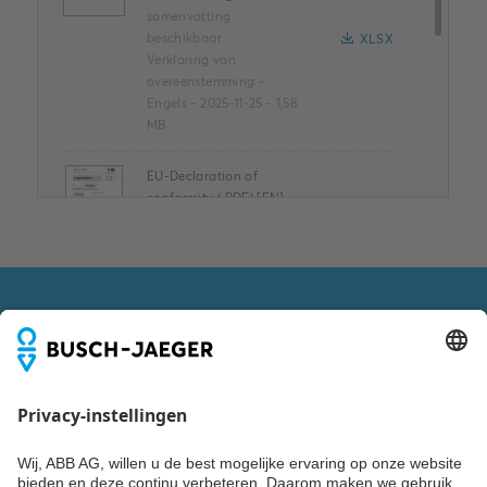
samenvatting
beschikbaar
XLSX
Verklaring van
overeenstemming
-
Engels
-
2025-11-25
-
1,58
MB
EU-Declaration of
conformity (.PDF) [EN]
D01EU504503TF1-03
Samenvatting:
Declaration Of
PDF
Conformity
Verklaring van
VOLG ONS OOK VIA
overeenstemming
-
Duits, Engels, Frans
-
2022-02-22
-
0,07 MB
Operating instruction EU
/ CH profile type(.PDF)
[MULTI] AccessControl
Blijf up-to-date