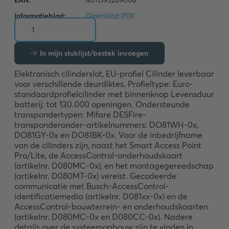
Informatieblad:
Download PDF
In mijn stuklijst/bestek invoegen
Elektronisch cilinderslot, EU-profiel Cilinder leverbaar 
voor verschillende deurdiktes. Profieltype: Euro-
standaardprofielcilinder met binnenknop Levensduur 
batterij: tot 130.000 openingen. Ondersteunde 
transpondertypen: Mifare DESFire-
transponderonder-artikelnummers: DO81WH-0x, 
DO81GY-0x en DO81BK-0x. Voor de inbedrijfname 
van de cilinders zijn, naast het Smart Access Point 
Pro/Lite, de AccessControl-onderhoudskaart 
(artikelnr. D080MC-0x), en het montagegereedschap 
(artikelnr. D080MT-0x) vereist. Gecodeerde 
communicatie met Busch-AccessControl-
identificatiemedia (artikelnr. D081xx-0x) en de 
AccessControl-bouwterrein- en onderhoudskaarten 
(artikelnr. D080MC-0x en D080CC-0x). Nadere 
details over de systeemopbouw zijn te vinden in 