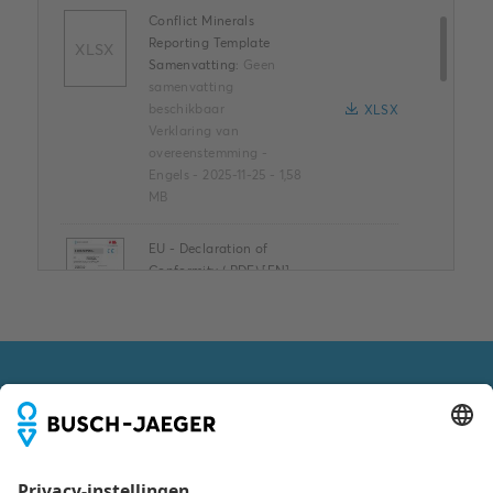
Conflict Minerals
Reporting Template
XLSX
Samenvatting:
Geen
samenvatting
beschikbaar
XLSX
Verklaring van
overeenstemming
-
Engels
-
2025-11-25
-
1,58
MB
EU - Declaration of
Conformity (.PDF) [EN]
D01EU407008TF1-03
Samenvatting:
EU -
Declaration of
Conformity
PDF
D01EU407008TF1-03
VOLG ONS OOK VIA
Verklaring van
overeenstemming
-
Duits, Engels
-
2024-06-
13
-
0,09 MB