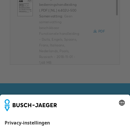
bedieningshandleiding
(.PDF) [NL] 6402U-500
Samenvatting:
Geen
samenvatting
beschikbaar
PDF
Functionele handleiding
-
Duits, Engels, Spaans,
Frans, Italiaans,
Nederlands, Pools,
Russisch
-
2018-11-01
-
1,68 MB
ROHS Product
Declaration (.PDF) [EN]
6543-84-101
Samenvatting:
ROHS
VOLG ONS OOK VIA
Product Declaration
PDF
6543-84-101
Verklaring van
overeenstemming
-
Duits, Engels
-
2026-04-
07
-
0,16 MB