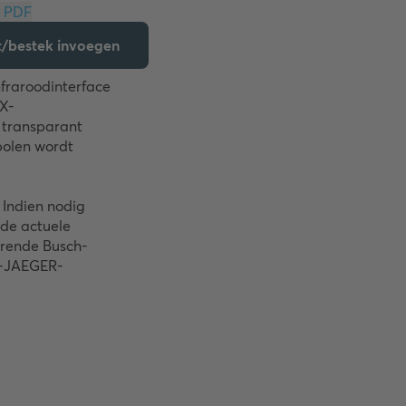
Download PDF
jst/bestek invoegen
fraroodinterface 
NX-
transparant 
olen wordt 
 Indien nodig 
 de actuele 
orende Busch-
H-JAEGER-