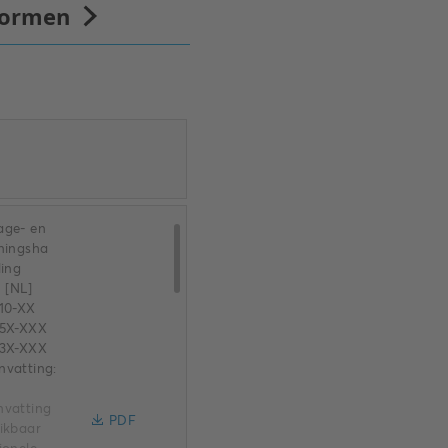
ge- en
ningsha
ding
 [NL]
10-XX
/5X-XXX
/3X-XXX
vatting:
vatting
PDF
ikbaar