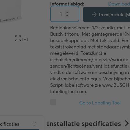
Informatieblad:
In mijn stukli
Bedieningselement 1/2-voudig, met in
Busch-triton®. Met geïntegreerde K
busaankoppelaar. Met tekstveld. Een 
tekststrokenblad met standaardsymb
meegeleverd. Toetsfunctie 
(schakelen/dimmen/jaloezie/waarde 
zenden/lichtscènes/ventilatiefunctie).
vindt u de software en beschrijving in
elektronische catalogus. Voor bijbeh
Script-labelsoftware zie www.BUSC
labelingtool.com.
cificaties