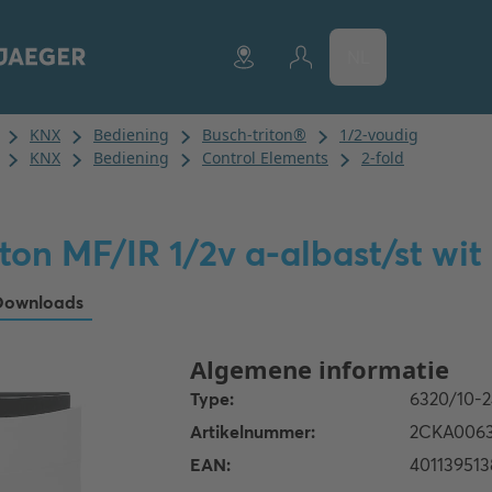
NL
ton MF/IR 1/2v a-albast/st wit
Downloads