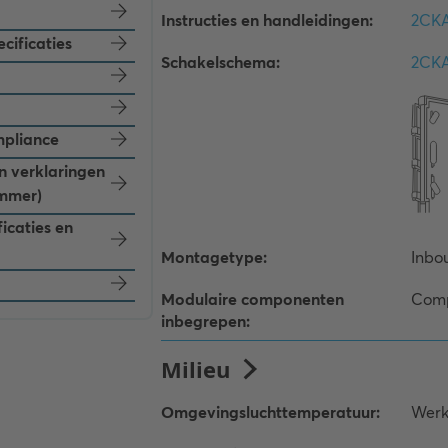
cificaties
mpliance
en verklaringen
mmer)
ficaties en