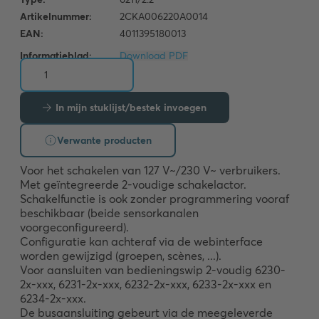
Informatieblad:
Download PDF
In mijn stuklijst/bestek invoegen
Verwante producten
Voor het schakelen van 127 V~/230 V~ verbruikers. 

Met geïntegreerde 2-voudige schakelactor. 

Schakelfunctie is ook zonder programmering vooraf 
beschikbaar (beide sensorkanalen 
voorgeconfigureerd).

Configuratie kan achteraf via de webinterface 
worden gewijzigd (groepen, scènes, ...). 

Voor aansluiten van bedieningswip 2-voudig 6230-
2x-xxx, 6231-2x-xxx, 6232-2x-xxx, 6233-2x-xxx en 
6234-2x-xxx.

De busaansluiting gebeurt via de meegeleverde 