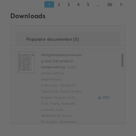
Downloads
Veiligheidswaarschuwin
g voor het product
Samenvatting:
Geen
samenvatting
beschikbaar
Instructie
-
Arabisch,
Tsjechisch, Duits, Grieks,
Engels, Spaans, Ests,
PDF
Fins, Frans, Italiaans,
Litouws, Lets,
Nederlands, Pools,
Portugees, Roemeens,
Russisch, Slowaaks,
Zweeds, Turks
-
2026-