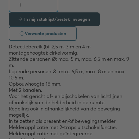
In mijn stuklijst/bestek invoegen
Verwante producten
Detectiebereik (bij 2,5 m, 3 m en 4 m 
montagehoogte): cirkelvormig. 

Zittende personen Ø: max. 5 m, max. 6,5 m en max. 9 
m. 

Lopende personen Ø: max. 6,5 m, max. 8 m en max. 
10,5 m. 

Opbouwhoogte 16 mm. 

Met 2 kanalen. 

Voor het gericht af- en bijschakelen van lichtlijnen 
afhankelijk van de helderheid in de ruimte. 

Regeling ook in afhankelijkheid van de beweging 
mogelijk. 

In te zetten als present en/of bewegingsmelder. 

Melderapplicatie met 2-traps uitschakelfunctie. 

Melderapplicatie met geïntegreerde 