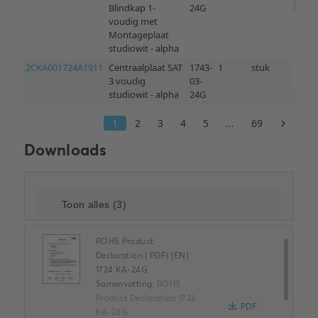
Downloads
ROHS Product
Declaration (.PDF) [EN]
1724 KA-24G
Samenvatting:
ROHS
Product Declaration 1724
PDF
KA-24G