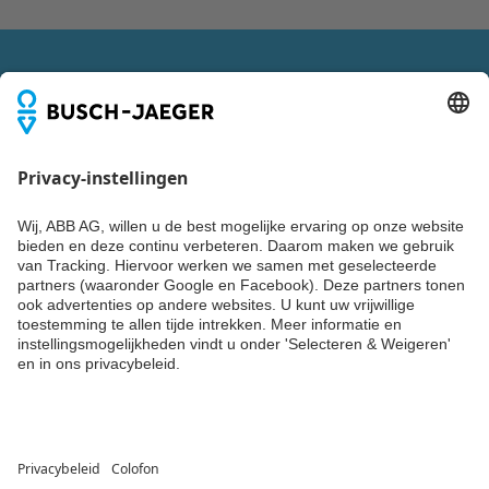
beschikbaar
Catalogus
-
Nederlands
-
2025-10-01
-
3,21 MB
VOLG ONS OOK VIA
Busch-art linear®
nieuwe schakelaar serie
Samenvatting:
Geen
samenvatting
PDF
beschikbaar
Brochure
-
Nederlands
-
2025-10-07
-
2,45 MB
Blijf up-to-date
Niks missen over trends, events en de nieuwste producten,
Conflict Minerals
systemen en diensten van Busch-Jaeger? Laat dan nu je
Reporting Template
XLSX
gegevens achter en ontvang tweemaandelijks Building
Samenvatting:
Geen
Update of een van de andere nieuwsbrieven van ABB.
samenvatting
beschikbaar
XLSX
Verklaring van
SCHRIJF JE NU IN
overeenstemming
-
Engels
-
2025-11-25
-
1,58
MB