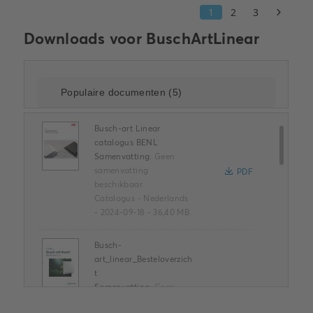
Downloads voor
BuschArtLinear
Busch-art Linear
catalogus BENL
Samenvatting:
Geen
samenvatting
PDF
beschikbaar
Catalogus
-
Nederlands
-
2024-09-18
-
36,40 MB
Busch-
art_linear_Besteloverzich
t
Samenvatting:
Geen
PDF
samenvatting