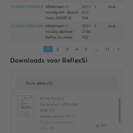
Downloads voor
ReflexSi
ROHS Product
Declaration (.PDF) [EN]
2536-214
Samenvatting:
ROHS
Product Declaration
PDF
2536-214