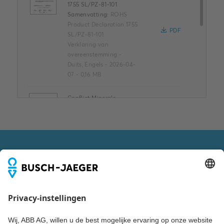
1755 SL/PZ-81-101
Samenvatting:
ROHS
Product Declaration 1755
PDF
SL/PZ-81-101
Verklaring van
overeenstemming
-
Duits, Engels
-
2026-04-
07
-
0,16 MB
Conflict Minerals
Reporting Template
XLSX
Samenvatting:
Geen
samenvatting
beschikbaar
XLSX
Verklaring van
VOLG ONS OOK VIA
overeenstemming
-
Engels
-
2025-11-25
-
1,58
MB
Dimension drawing [EN]
m_1755sl_pz-84-101_a
Samenvatting: