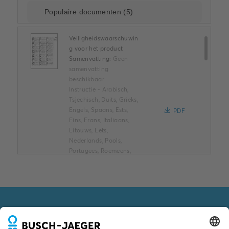
Veiligheidswaarschuwin
g voor het product
Samenvatting:
Geen
samenvatting
beschikbaar
Instructie
-
Arabisch,
Tsjechisch, Duits, Grieks,
Engels, Spaans, Ests,
PDF
Fins, Frans, Italiaans,
Litouws, Lets,
Nederlands, Pools,
Portugees, Roemeens,
Russisch, Slowaaks,
Zweeds, Turks
-
2026-
04-16
-
1,64 MB
Conflict Minerals
VOLG ONS OOK VIA
Reporting Template
XLSX
Samenvatting:
Geen