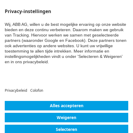
Blijf up-to-date
Niks missen over trends, events en de nieuwste producten,
systemen en diensten van Busch-Jaeger? Laat dan nu je
gegevens achter en ontvang tweemaandelijks Building
Update of een van de andere nieuwsbrieven van ABB.
SCHRIJF JE NU IN
© ABB AG – Busch-Jaeger 2026
Privacy-instellingen
Verklaring van toestemming
Impressum
Privacyverklaring