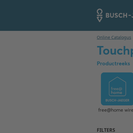
Touch
Productreeks
free@home wir