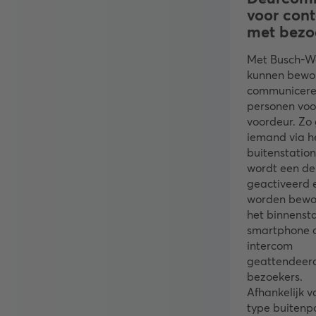
voor cont
met bezo
Met Busch-
kunnen bewo
communicere
personen voo
voordeur. Zo
iemand via h
buitenstation
wordt een d
geactiveerd 
worden bewo
het binnensta
smartphone 
intercom
geattendeer
bezoekers.
Afhankelijk v
type buitenpo