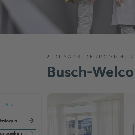
2-DRAADS-DEURCOMMUN
Busch-Welc
INKS
atalogus
eur zoeken