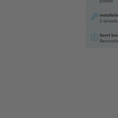
paneel
Installat
2-draads
Soort bo
Renovati