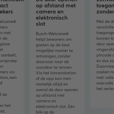
act
op afstand met
toegan
ekers
camera en
zonder
elektronisch
Welcome®
Met de d
slot
ners
verschill
n met
toegangs
Busch-Welcome®
r de
kunnen b
helpt bewoners om
 gauw
deur ope
gasten op de best
et
vingerafd
mogelijke manier te
 aanbelt,
pincode o
ontvangen, zonder
europroep
en dus zo
daarvoor naar de
en
Daarmee 
voordeur te rennen.
ners via
zoeken na
Via het binnenstation
tion, een
met volle
of de app kan men
of
overvolle
namelijk altijd en
het verl
overal de deur openen
d op
op afstand met
camera en
an het
elektronisch slot. Eén
st,
blik op de