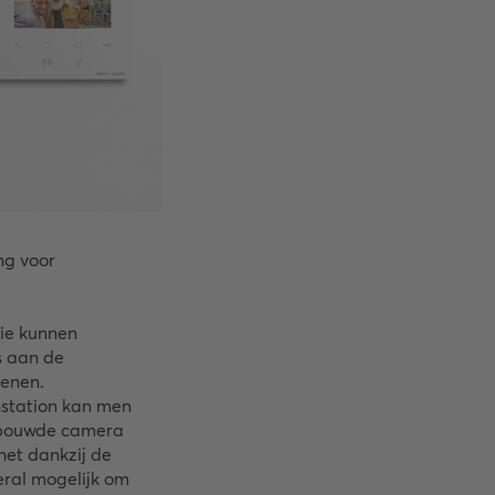
ng voor
ie kunnen
 aan de
penen.
nstation kan men
gebouwde camera
het dankzij de
ral mogelijk om