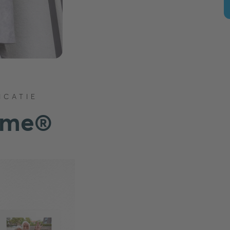
ICATIE
ome®