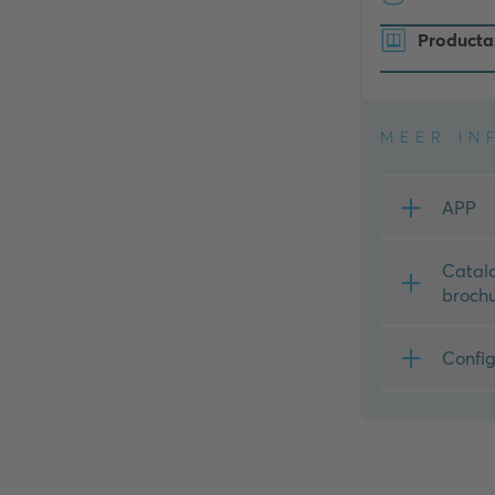
Producta
MEER IN
APP
Catalo
broch
Config