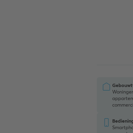
Gebouwt
Woningen
appartem
commerci
Bedienin
Smartphon