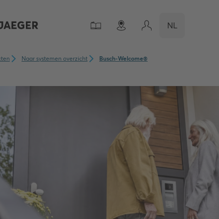
NL
cten
Naar systemen overzicht
Busch-Welcome®