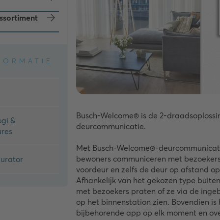
ssortiment
FORMATIE
Busch-Welcome® is de 2-draadsoplossi
gi &
deurcommunicatie.
ures
Met Busch-Welcome®-deurcommunicat
bewoners communiceren met bezoekers
urator
voordeur en zelfs de deur op afstand o
Afhankelijk van het gekozen type buite
met bezoekers praten of ze via de in
op het binnenstation zien. Bovendien is 
bijbehorende app op elk moment en ove