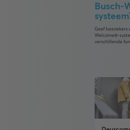
Busch-
systeem
Geef bezoekers 
Welcome®-systee
verschillende fu
Deurcomm