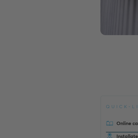
QUICK-L
Online c
Installat