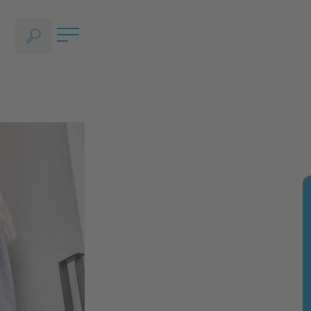
OPEN HET GEDEELTE VOOR TAALKEUZE, HUIDIGE TAAL - NEDERLANDS