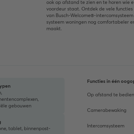
ook op afstand te zien en te horen wie e
voordeur staat. Ontdek de vele functies
van Busch-Welcome®-intercomsysteem 
systeem woningen nog comfortabeler en
maakt.
Functies in één oogo
ypen
,
Op afstand te bedie
entencomplexen,
ële gebouwen
Camerabewaking
g
Intercomsysteem
e, tablet, binnenpost-