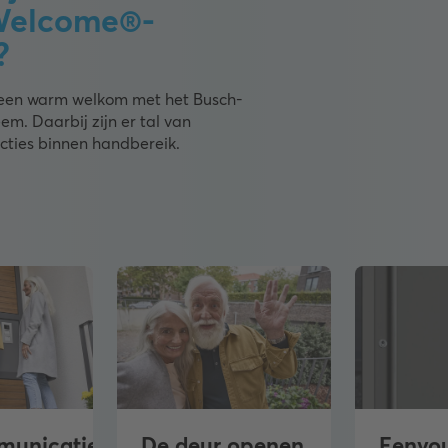
Welcome®-
?
een warm welkom met het Busch-
m. Daarbij zijn er tal van
ncties binnen handbereik.
unicatiesysteem
De deur openen
Eenvo