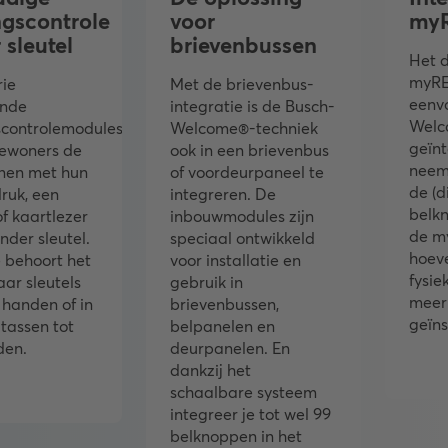
gscontrole
voor
my
 sleutel
brievenbussen
Het d
myRE
rie
Met de brievenbus-
eenvo
ende
integratie is de Busch-
Welc
controlemodules
Welcome®-techniek
geïnt
ewoners de
ook in een brievenbus
neemt
nen met hun
of voordeurpaneel te
de (d
ruk, een
integreren. De
belk
f kaartlezer
inbouwmodules zijn
de m
nder sleutel.
speciaal ontwikkeld
hoev
behoort het
voor installatie en
fysie
ar sleutels
gebruik in
meer
 handen of in
brievenbussen,
geïns
 tassen tot
belpanelen en
eden.
deurpanelen. En
dankzij het
schaalbare systeem
integreer je tot wel 99
belknoppen in het