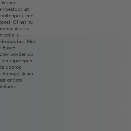
is zeer
en bestaat uit
buitenpost, een
post. Of het nu
communicatie:
catie is
-draads bus. Met
n Busch-
oten worden op
de deuroproepen
de daarop
 het mogelijk om
aar andere
elefoons.