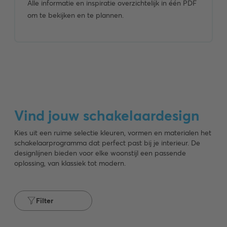
Alle informatie en inspiratie overzichtelijk in één PDF
om te bekijken en te plannen.
Vind jouw schakelaardesign
Kies uit een ruime selectie kleuren, vormen en materialen het
schakelaarprogramma dat perfect past bij je interieur. De
Busch-
designlijnen bieden voor elke woonstijl een passende
oplossing, van klassiek tot modern.
Duro®
2000
SI
Allweather
verkrijgbaar
44®
Filter
in
verkrijgbaar
0
in
kleur
0